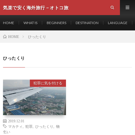
気楽で安く海外旅行－オトコ旅
HOME
WHAT IS
BEGINNERS
DESTINATION
LANGUAGE
ひったくり
HOME
ひったくり
犯罪に気を付ける
2019.12.01
マカティ
,
犯罪
,
ひったくり
,
物
乞い