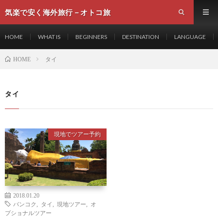
気楽で安く海外旅行－オトコ旅
HOME
WHAT IS
BEGINNERS
DESTINATION
LANGUAGE
タイ
HOME
タイ
現地でツアー予約
2018.01.20
バンコク
,
タイ
,
現地ツアー
,
オ
プショナルツアー