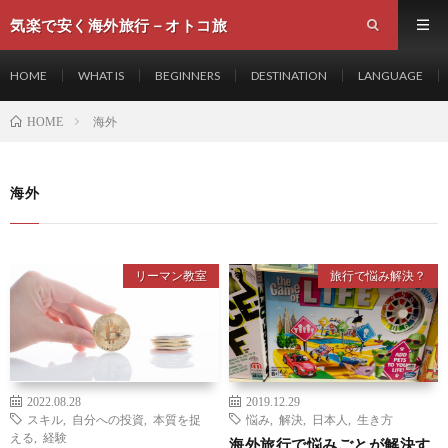
気楽で安く海外旅行－オトコ旅
HOME
WHAT IS
BEGINNERS
DESTINATION
LANGUAGE
海外
HOME
海外
リーマン教室
旅行で悩み解決？
2022.08.28
2019.12.29
スキル
,
自分への投資
,
本質を捉
悩み
,
解決
,
日本人
,
生き方
える
,
経験
海外旅行で悩みごとが解決す