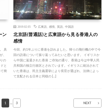
2019.02.05
広東語
,
感情
,
英語
,
中国語
ーン
北京語(普通話)と広東語から見る香港人の
感情
。 具
今回、約1年ぶりに香港を訪れました。帰りの飛行機の中で今
が、
回の訪港について振り返ってみたいと思います。 イギリスか
りの
ら中国に返還された香港 ご存知の通り、香港は今は中華人民
ンドと
共和国の独立行政区とされています。イギリスに統治されて
いて簡
いた香港は、民主主義選挙により長官が選ばれ、法律によっ
て支配される日本と同様の […]
1
…
3
NEXT