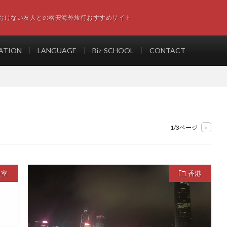
おけない友人との格安海外旅行おすすめサイト
ATION
LANGUAGE
Biz-SCHOOL
CONTACT
1/3ページ
>
教室
香港