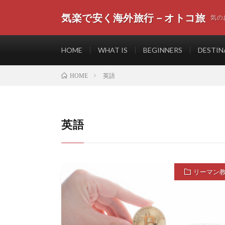
気楽で安く海外旅行－オトコ旅
気の
HOME
WHAT IS
BEGINNERS
DESTIN
英語
HOME
英語
リーマン