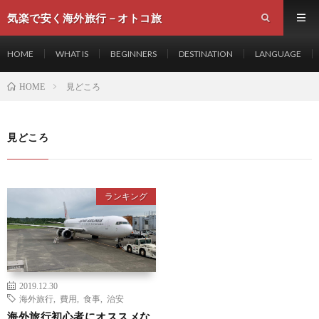
気楽で安く海外旅行－オトコ旅
HOME
WHAT IS
BEGINNERS
DESTINATION
LANGUAGE
見どころ
HOME
見どころ
ランキング
2019.12.30
海外旅行
,
費用
,
食事
,
治安
海外旅行初心者にオススメな