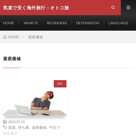
気楽で安く海外旅行－オトコ旅
HOME
WHAT IS
BEGINNERS
DESTINATION
LANGUAGE
資産価値
HOME
資産価値
DIY
2024.05.19
賃貸
,
持ち家
,
資産価値
,
中古マ
ンション