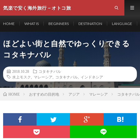
気楽で安く海外旅行－オトコ旅
HOME
WHAT IS
BEGINNERS
DESTINATION
LANGUAGE
ほどよい街と自然でゆっくりできる
コタキナバル
2018.10.28
コタキナバル
水上モスク
,
マレーシア
,
コタキナバル
,
インドネシア
おすすめの目的地
アジア
マレーシア
コタキナバル
HOME