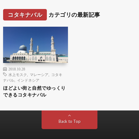
コタキナバル
カテゴリの最新記事
2018.10.28
水上モスク
,
マレーシア
,
コタキ
ナバル
,
インドネシア
ほどよい街と自然でゆっくり
できるコタキナバル
Back to Top