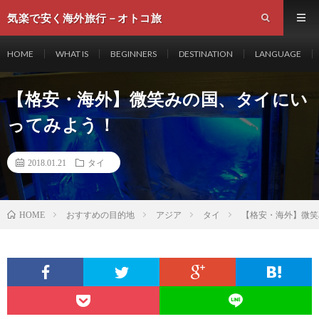
気楽で安く海外旅行－オトコ旅
HOME
WHAT IS
BEGINNERS
DESTINATION
LANGUAGE
【格安・海外】微笑みの国、タイにい
ってみよう！
2018.01.21
タイ
おすすめの目的地
アジア
タイ
【格安・海外】微笑
HOME