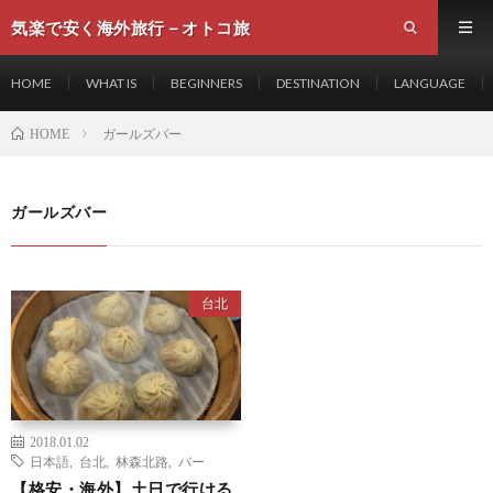
気楽で安く海外旅行－オトコ旅
HOME
WHAT IS
BEGINNERS
DESTINATION
LANGUAGE
ガールズバー
HOME
ガールズバー
台北
2018.01.02
日本語
,
台北
,
林森北路
,
バー
【格安・海外】土日で行ける