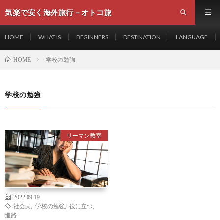
気楽で安く海外旅行－オトコ旅
HOME
WHAT IS
BEGINNERS
DESTINATION
LANGUAGE
学校の勉強
HOME
学校の勉強
リーマン教室
2022.09.19
社会人
,
学校の勉強
,
役に立つ
,
進路