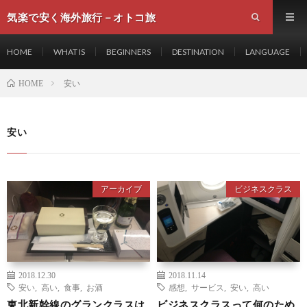
気楽で安く海外旅行－オトコ旅
HOME
WHAT IS
BEGINNERS
DESTINATION
LANGUAGE
安い
HOME
安い
アーカイブ
ビジネスクラス
2018.12.30
2018.11.14
安い
,
高い
,
食事
,
お酒
感想
,
サービス
,
安い
,
高い
東北新幹線のグランクラスは
ビジネスクラスって何のため