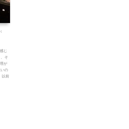
パ
感じ
り、そ
理が
無いの
 以前