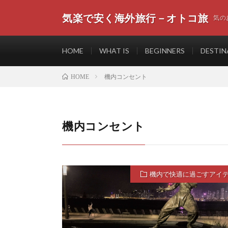
気楽で安く海外旅行－オトコ旅
気の
HOME
WHAT IS
BEGINNERS
DESTIN
機内コンセント
HOME
機内コンセント
機内で快適に過ごすアイ