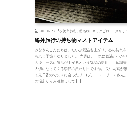
2019.02.23
海外旅行
,
持ち物
,
ネックピロー
,
スリッ
海外旅行の持ち物マストアイテム
みなさんこんにちは。だいぶ気温も上がり、春の訪れを
られる季節となりました。 先週は、一気に気温が下が
の後、一気に気温が上がるという気温の変化に、体調管
大切になってくる季節の変わり目ですね。 良い写真が
で先日香港で久々に会ったリー(ブルース・リー）さん。
の場所からお引越しして […]