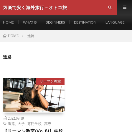
気楽で安く海外旅行－オトコ旅
HOME
WHAT IS
BEGINNERS
DESTINATION
LANGUAGE
進路
HOME
進路
リーマン教室
2022.09.19
進路
,
大学
,
専門学校
,
高専
【リーマン教室(Vol.8)】学校