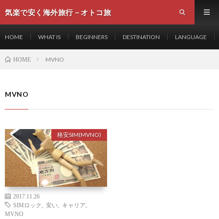
気楽で安く海外旅行－オトコ旅
HOME
WHAT IS
BEGINNERS
DESTINATION
LANGUAGE
MVNO
HOME
MVNO
格安SIM(MVNO)
2017.11.26
SIMロック
,
安い
,
キャリア
,
MVNO