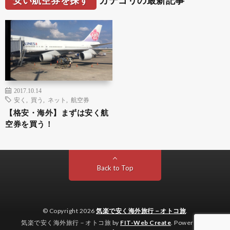
安い航空券を探す
カテゴリの最新記事
2017.10.14
安く
,
買う
,
ネット
,
航空券
【格安・海外】まずは安く航
空券を買う！
Back to Top
© Copyright 2026
気楽で安く海外旅行－オトコ旅
.
気楽で安く海外旅行－オトコ旅 by
FIT-Web Create
. Powered by