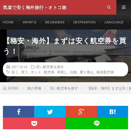
気楽で安く海外旅行－オトコ旅
HOME
WHAT IS
BEGINNERS
DESTINATION
LANGUAGE
【格安・海外】まずは安く航空券を買
う！
2017.10.14
安い航空券を探す
安く
,
買う
,
ネット
,
航空券
,
串刺し
,
比較
,
乗り換え
,
格安航空券
旅の準備
安い航空券を探す
【格安・海外】まずは安く
HOME