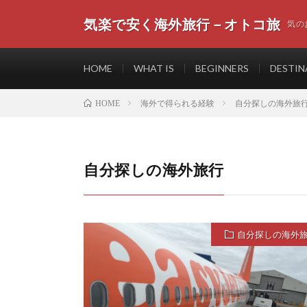
気楽で安く海外旅行－オトコ旅
気の
HOME
WHAT IS
BEGINNERS
DESTIN
海外で得られる経験
自分探しの海外旅
HOME
自分探しの海外旅行
自分探しの海外