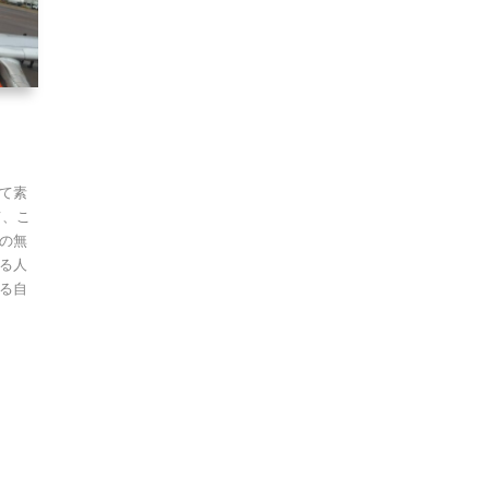
て素
て、こ
の無
る人
る自