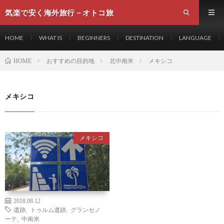
気楽で安く海外旅行－オトコ旅
HOME
WHAT IS
BEGINNERS
DESTINATION
LANGUAGE
おすすめの目的地
北中南米
メキシコ
HOME
メキシコ
メキシコ
2018.08.12
遺跡
,
トゥルム遺跡
,
グランセノ
ーテ
,
中南米