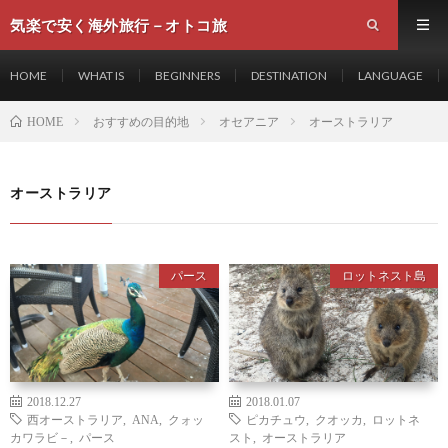
気楽で安く海外旅行－オトコ旅
HOME
WHAT IS
BEGINNERS
DESTINATION
LANGUAGE
おすすめの目的地
オセアニア
オーストラリア
HOME
オーストラリア
パース
ロットネスト島
2018.12.27
2018.01.07
西オーストラリア
,
ANA
,
クォッ
ピカチュウ
,
クオッカ
,
ロットネ
カワラビ－
,
パース
スト
,
オーストラリア