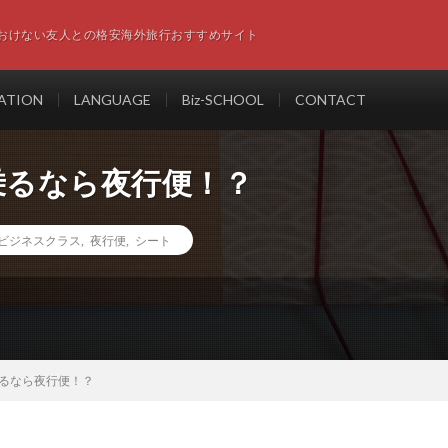
おけない友人との格安海外旅行おすすめサイト
ATION
LANGUAGE
Biz-SCHOOL
CONTACT
乗るなら夜行便！？
ビジネスクラス
,
夜行便
,
シート
乗るなら夜行便！？