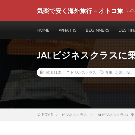
気楽で安く海外旅行－オトコ旅
気の
HOME
WHAT IS
BEGINNERS
DESTIN
JALビジネスクラスに
2018.11.21
ビジネスクラス
食事
,
お酒
,
JAL
,
ビジネスクラス
JALビジネスクラスに
HOME