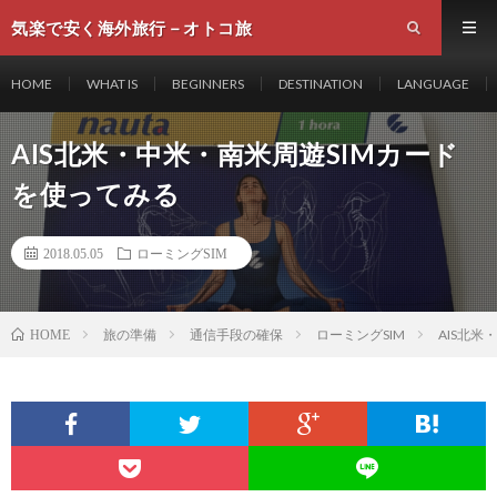
気楽で安く海外旅行－オトコ旅
HOME
WHAT IS
BEGINNERS
DESTINATION
LANGUAGE
AIS北米・中米・南米周遊SIMカード
を使ってみる
2018.05.05
ローミングSIM
旅の準備
通信手段の確保
ローミングSIM
AIS北米
HOME