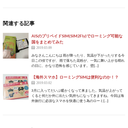
関連する記事
AISのプリペイドSIM(SIM2Fly)でローミング可能な
国をまとめてみた
2019.03.09
みなさんこんにちは 雨が降ったり、気温が下がったりする今
日この頃ですが、 雨で落ちた花粉が、一気に舞い上がる晴れ
の日に、かなり恐怖を感じています。 壁[…]
【海外スマホ】ローミングSIMは便利なのか！？
2019.03.02
3月に入ってだいぶ暖かくなって来ました。気温が上がって
くると何だか外に出たい気持ちになってきますね。今回は海
外旅行に必須なスマホを快適に使う為のローミ[…]