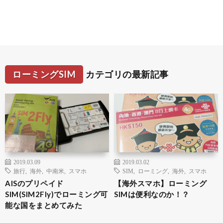
ローミングSIM
カテゴリの最新記事
2019.03.09
2019.03.02
旅行
,
海外
,
中南米
,
スマホ
SIM
,
ローミング
,
海外
,
スマホ
AISのプリペイド
【海外スマホ】ローミング
SIM(SIM2Fly)でローミング可
SIMは便利なのか！？
能な国をまとめてみた