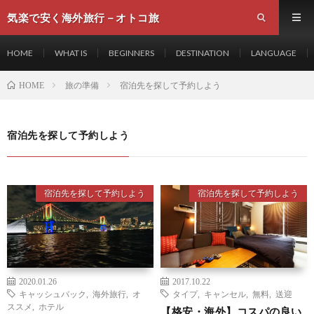
気楽で安く海外旅行－オトコ旅
HOME
WHAT IS
BEGINNERS
DESTINATION
LANGUAGE
旅の準備
宿泊先を探して予約しよう
HOME
宿泊先を探して予約しよう
宿泊先を探して予約しよう
宿泊先を探して予約しよう
2020.01.26
2017.10.22
キャッシュバック
,
海外旅行
,
オ
タイプ
,
キャンセル
,
無料
,
送迎
ススメ
,
ホテル
【格安・海外】コスパの良い