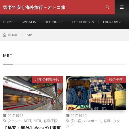
気楽で安く海外旅行－オトコ旅
HOME
WHAT IS
BEGINNERS
DESTINATION
LANGUAGE
MRT
HOME
MRT
現地の移動手段
旅の準備
2017.10.28
2017.10.10
タクシー
,
MRT
,
MTR
,
移動手段
安い宿
,
パスポート
,
移動
,
タク
シー
【格安・海外】やっぱり電車