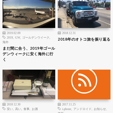
2019.02.09
2018.12.31
2019
,
GW
,
ゴールデンウイーク
,
2018年のオトコ旅を振り返る
海外
まだ間に合う、2019年ゴール
デンウィークに安く海外に行
く
2018.12.30
2017.11.25
安い
,
高い
,
食事
,
お酒
i-phone
,
アンドロイド
,
お知らせ
,