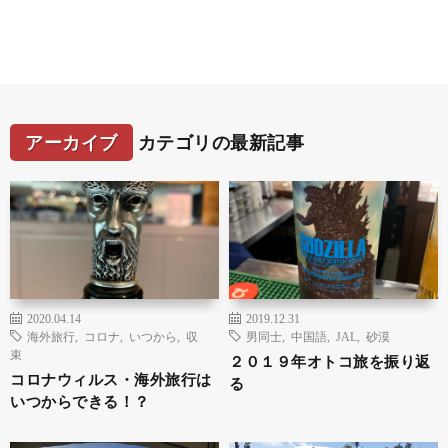
アーカイブ
カテゴリの最新記事
2020.04.14
2019.12.31
海外旅行
,
コロナ
,
いつから
,
収
男同士
,
中国語
,
JAL
,
砂漠
束
２０１９年オトコ旅を振り返
コロナウィルス・海外旅行は
る
いつからできる！？