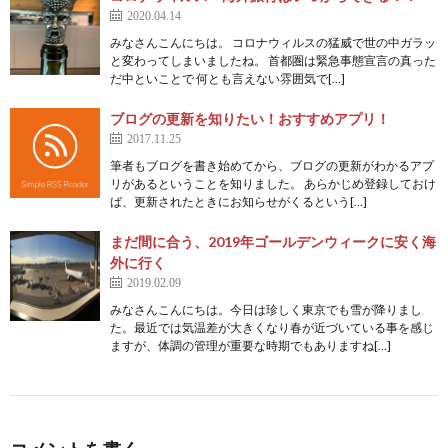
2020.04.14
みなさんこんにちは。 コロナウィルスの猛威で世の中ガラッ
と変わってしまいましたね。 首都圏は緊急事態宣言の真った
だ中といことで 何とも言えない雰囲気で[…]
ブログの更新を知りたい！おすすめアプリ！
2017.11.25
筆者もブログを書き始めてから、ブログの更新がわかるアプ
リがあるということを知りました。 あらかじめ登録しておけ
ば、更新されたときにお知らせがくるという[…]
まだ間に合う、2019年ゴールデンウィークに安く海
外に行く
2019.02.09
みなさんこんにちは。今日は珍しく東京でも雪が降りまし
た。最近では気温差が大きくなり春が近づいている事を感じ
ますが、体調の管理が重要な時期でもありますね[…]