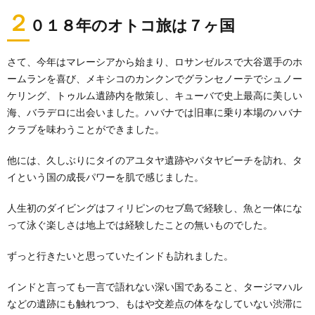
２
０１８年のオトコ旅は７ヶ国
さて、今年はマレーシアから始まり、ロサンゼルスで大谷選手のホ
ームランを喜び、メキシコのカンクンでグランセノーテでシュノー
ケリング、トゥルム遺跡内を散策し、キューバで史上最高に美しい
海、バラデロに出会いました。ハバナでは旧車に乗り本場のハバナ
クラブを味わうことができました。
他には、久しぶりにタイのアユタヤ遺跡やパタヤビーチを訪れ、タ
イという国の成長パワーを肌で感じました。
人生初のダイビングはフィリピンのセブ島で経験し、魚と一体にな
って泳ぐ楽しさは地上では経験したことの無いものでした。
ずっと行きたいと思っていたインドも訪れました。
インドと言っても一言で語れない深い国であること、タージマハル
などの遺跡にも触れつつ、もはや交差点の体をなしていない渋滞に